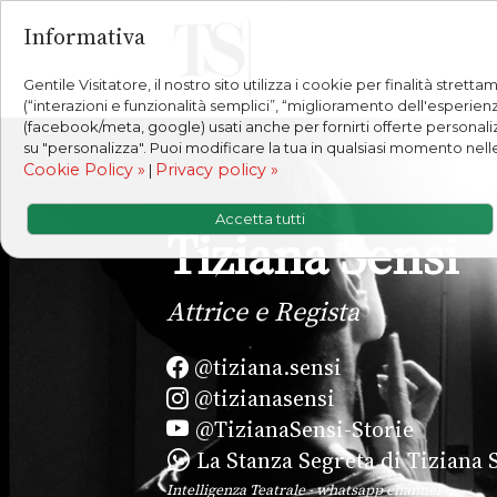
Informativa
Gentile Visitatore, il nostro sito utilizza i cookie per finalità stre
(“interazioni e funzionalità semplici”, “miglioramento dell'esperien
(facebook/meta, google) usati anche per fornirti offerte personalizza
su "personalizza". Puoi modificare la tua in qualsiasi momento nell
Cookie Policy »
Privacy policy »
|
Accetta tutti
Tiziana Sensi
Attrice e Regista
@tiziana.sensi
@tizianasensi
@TizianaSensi-Storie
La Stanza Segreta di Tiziana 
Intelligenza Teatrale - whatsapp channel