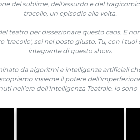
one del sublime, dell'assurdo e del tragicomic
tracollo, un episodio alla volta.
el teatro per dissezionare questo caos. E non
o 'tracollo', sei nel posto giusto. Tu, con i tuo
integrante di questo show.
ato da algoritmi e intelligenze artificiali ch
iscopriamo insieme il potere dell'imperfezione 
ti nell'era dell'Intelligenza Teatrale. Io sono 