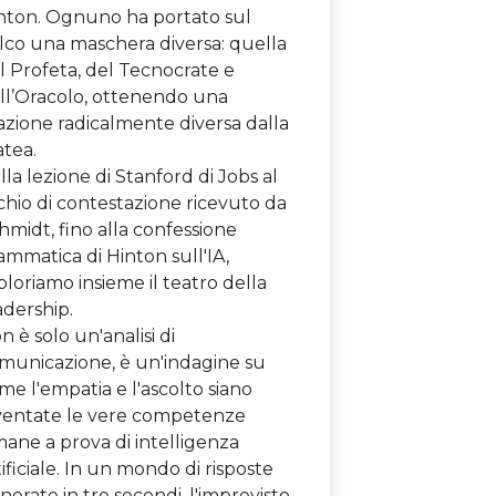
nton. Ognuno ha portato sul
lco una maschera diversa: quella
l Profeta, del Tecnocrate e
ll’Oracolo, ottenendo una
azione radicalmente diversa dalla
atea.
lla lezione di Stanford di Jobs al
schio di contestazione ricevuto da
hmidt, fino alla confessione
ammatica di Hinton sull'IA,
ploriamo insieme il teatro della
adership.
n è solo un'analisi di
municazione, è un'indagine su
me l'empatia e l'ascolto siano
ventate le vere competenze
ane a prova di intelligenza
tificiale. In un mondo di risposte
nerate in tre secondi, l'imprevisto