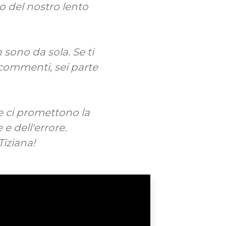
o del nostro lento
 sono da sola. Se ti
i commenti, sei parte
e ci promettono la
e dell'errore.
Tiziana!