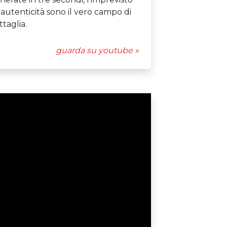
l'autenticità sono il vero campo di
ttaglia.
guarda su youtube »