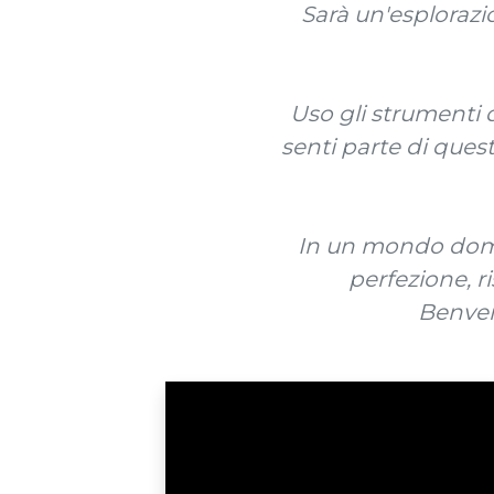
Sarà un'esplorazi
Uso gli strumenti d
senti parte di quest
In un mondo domin
perfezione, r
Benvenu