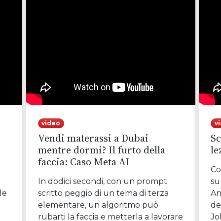
video
v
Vendi materassi a Dubai
Sc
mentre dormi? Il furto della
le
faccia: Caso Meta AI
Co
In dodici secondi, con un prompt
su
le
scritto peggio di un tema di terza
An
elementare, un algoritmo può
de
rubarti la faccia e metterla a lavorare
Jo