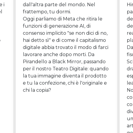
 i
dall'altra parte del mondo. Nel
Hi
el
frattempo, tu dormi.
pa
Oggi parliamo di Meta che ritira le
de
funzioni di generazione AI, di
de
consenso implicito "se non dici di no,
re
o
hai detto sì" e di come il capitalismo
pl
digitale abbia trovato il modo di farci
Da
lavorare anche dopo morti. Da
fi
Pirandello a Black Mirror, passando
Sc
per il nostro Teatro Digitale: quando
dr
la tua immagine diventa il prodotto
es
e tu la confezione, chi è l'originale e
le
chi la copia?
No
co
co
di
um
ar
ge