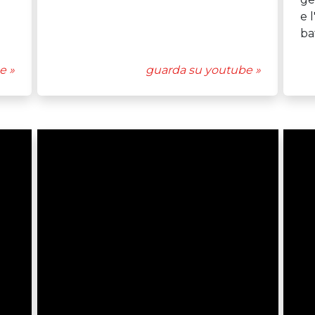
e 
ba
e »
guarda su youtube »